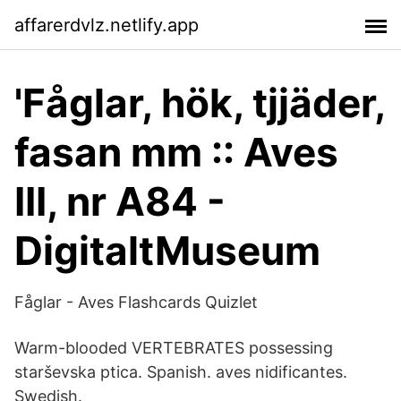
affarerdvlz.netlify.app
'Fåglar, hök, tjjäder,
fasan mm :: Aves
III, nr A84 -
DigitaltMuseum
Fåglar - Aves Flashcards Quizlet
Warm-blooded VERTEBRATES possessing
starševska ptica. Spanish. aves nidificantes.
Swedish.