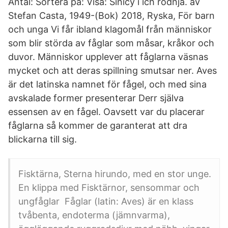
Antal: Sortera på: Visa: Sinicy i ich rodnja. av
Stefan Casta, 1949-(Bok) 2018, Ryska, För barn
och unga Vi får ibland klagomål från människor
som blir störda av fåglar som måsar, kråkor och
duvor. Människor upplever att fåglarna väsnas
mycket och att deras spillning smutsar ner. Aves
är det latinska namnet för fågel, och med sina
avskalade former presenterar Derr själva
essensen av en fågel. Oavsett var du placerar
fåglarna så kommer de garanterat att dra
blickarna till sig.
Fisktärna, Sterna hirundo, med en stor unge.
En klippa med Fisktärnor, sensommar och
ungfåglar Fåglar (latin: Aves) är en klass
tvåbenta, endoterma (jämnvarma),