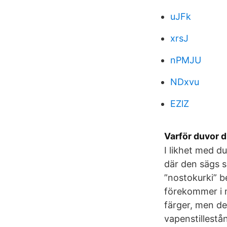
uJFk
xrsJ
nPMJU
NDxvu
EZlZ
Varför duvor 
I likhet med du
där den sägs s
”nostokurki” 
förekommer i m
färger, men de
vapenstillestå