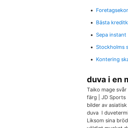
Foretagseko
Bästa kredit
Sepa instant 
Stockholms 
Kontering ska
duva i en
Taiko mage svår a
färg | JD Sports 
bilder av asiati
duva I duvetermin
Liksom sina brö