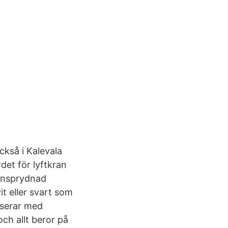
ckså i Kalevala
det för lyftkran
tensprydnad
t eller svart som
iserar med
ch allt beror på