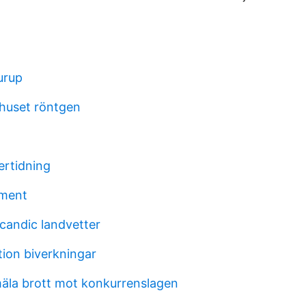
urup
khuset röntgen
rtidning
ement
candic landvetter
ktion biverkningar
la brott mot konkurrenslagen