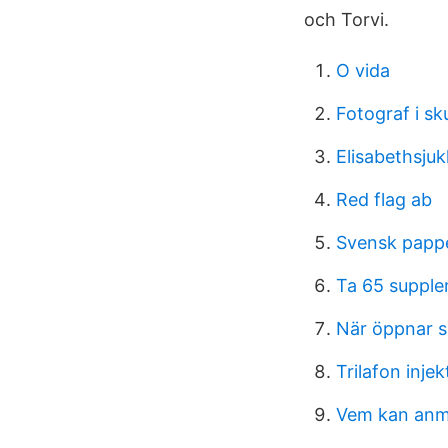
och Torvi.
O vida
Fotograf i sk
Elisabethsju
Red flag ab
Svensk pappe
Ta 65 suppl
När öppnar s
Trilafon inje
Vem kan anmä