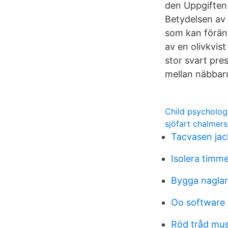
den Uppgiften 
Betydelsen av 
som kan föränd
av en olivkvist
stor svart pre
mellan näbbarn
Child psycholog
sjöfart chalmers
Tacvasen jac
Isolera timm
Bygga naglar
Oo software
Röd tråd mus