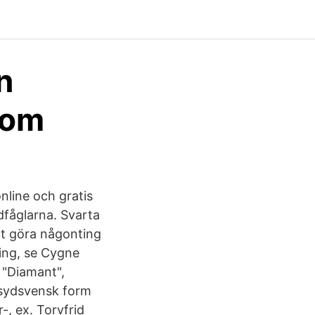
n
 om
nline och gratis
dfåglarna. Svarta
att göra någonting
ing, se Cygne
 "Diamant",
n sydsvensk form
, ex. Torvfrid