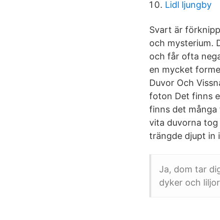
Lidl ljungby
Svart är förknip
och mysterium. D
och får ofta nega
en mycket formel
Duvor Och Vissna 
foton Det finns e
finns det många 
vita duvorna tog
trängde djupt in 
Ja, dom tar dig
dyker och liljor