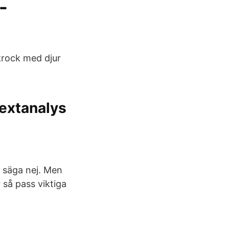
-
krock med djur
textanalys
g säga nej. Men
 så pass viktiga