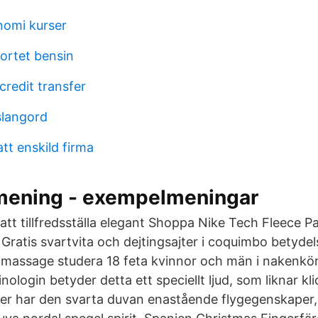
nomi kurser
kortet bensin
credit transfer
slangord
tt enskild firma
 mening - exempelmeningar
tt tillfredsställa elegant Shoppa Nike Tech Fleece Pa
Gratis svartvita och dejtingsajter i coquimbo betydel
sk massage studera 18 feta kvinnor och män i nakenk
ologin betyder detta ett speciellt ljud, som liknar k
der har den svarta duvan enastående flygegenskape