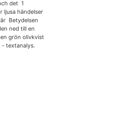
och det 1
r ljusa händelser
ebär Betydelsen
en ned till en
 en grön olivkvist
- textanalys.