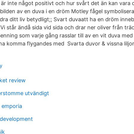
är inte något positivt och hur svårt det än kan vara 
bilden av en duva i en dröm Motley fågel symbolisera
ra ditt liv betydligt;; Svart duvaatt ha en dröm inn
 Vi står ändå sida vid sida och drar ner oliver från träd
senning som varje gång rasslar till av en vit duva med
a komma flygandes med Svarta duvor & vissna liljor 
y
ket review
erstomme utvändigt
 emporia
 development
ik