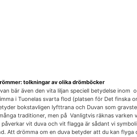
drömmer: tolkningar av olika drömböcker
van bär även den vita liljan speciell betydelse inom o
imma i Tuonelas svarta flod (platsen för Det finska or
betyder bokstavligen lyfttrana och Duvan som gravs
ånga traditioner, men på Vanligtvis räknas varken vi
 påverkar vit duva och vit flagga är sådant vi symbol
nd. Att drömma om en duva betyder att du kan flyga o