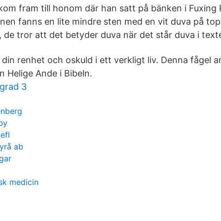
kom fram till honom där han satt på bänken i Fuxing P
nen fanns en lite mindre sten med en vit duva på top
r, de tror att det betyder duva när det står duva i text
din renhet och oskuld i ett verkligt liv. Denna fågel 
n Helige Ande i Bibeln.
 grad 3
enberg
by
efl
byrå ab
ngar
sk medicin