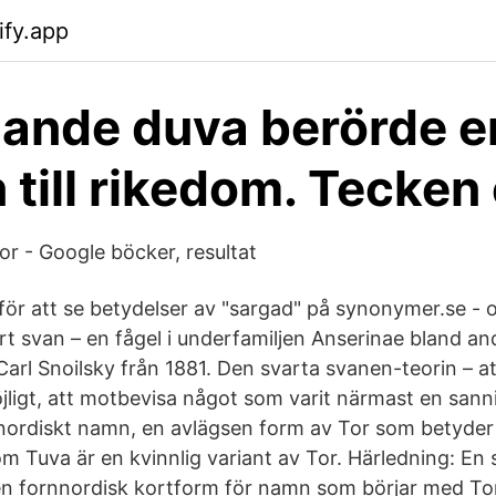
ify.app
gande duva berörde e
 till rikedom. Tecken
 - Google böcker, resultat
för att se betydelser av "sargad" på synonymer.se - o
rt svan – en fågel i underfamiljen Anserinae bland an
Carl Snoilsky från 1881. Den svarta svanen-teorin – 
ligt, att motbevisa något som varit närmast en sann
t nordiskt namn, en avlägsen form av Tor som betyder
om Tuva är en kvinnlig variant av Tor. Härledning: E
n fornnordisk kortform för namn som börjar med Tor-