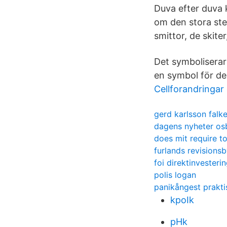
Duva efter duva 
om den stora ste
smittor, de skite
Det symboliserar 
en symbol för de
Cellforandringar
gerd karlsson falk
dagens nyheter os
does mit require to
furlands revisions
foi direktinvesteri
polis logan
panikångest prakti
kpoIk
pHk