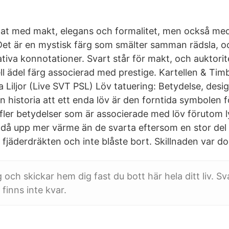
pat med makt, elegans och formalitet, men också m
et är en mystisk färg som smälter samman rädsla, 
tiva konnotationer. Svart står för makt, och auktorit
l ädel färg associerad med prestige. Kartellen & Tim
Liljor (Live SVT PSL) Löv tatuering: Betydelse, desig
n historia att ett enda löv är den forntida symbolen 
fler betydelser som är associerade med löv förutom 
 då upp mer värme än de svarta eftersom en stor del 
i fjäderdräkten och inte blåste bort. Skillnaden var do
 och skickar hem dig fast du bott här hela ditt liv. S
 finns inte kvar.