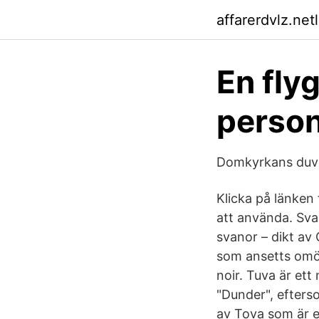
affarerdvlz.netl
En fly
person
Domkyrkans duvor
Klicka på länken 
att använda. Sva
svanor – dikt av 
som ansetts omöj
noir. Tuva är et
"Dunder", efters
av Tova som är e