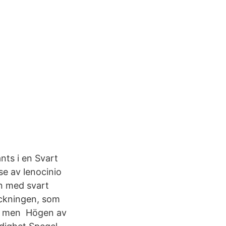
nts i en Svart
se av lenocinio
ön med svart
lickningen, som
r, men Högen av