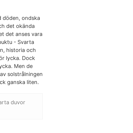
ed döden, ondska
och det okända
et det anses vara
buktu - Svarta
n, historia och
för lycka. Dock
lycka. Men de
av solstrålningen
ck ganska liten.
varta duvor